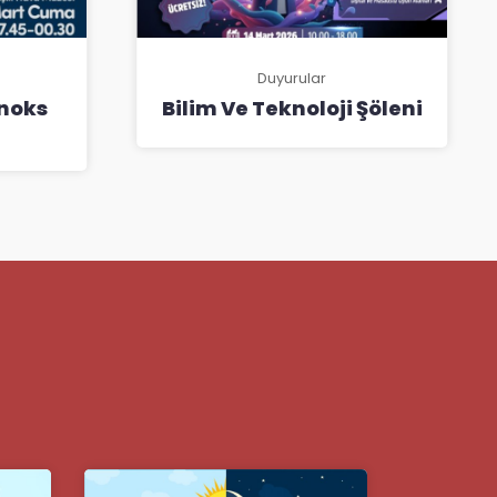
Duyurular
inoks
Bilim Ve Teknoloji Şöleni