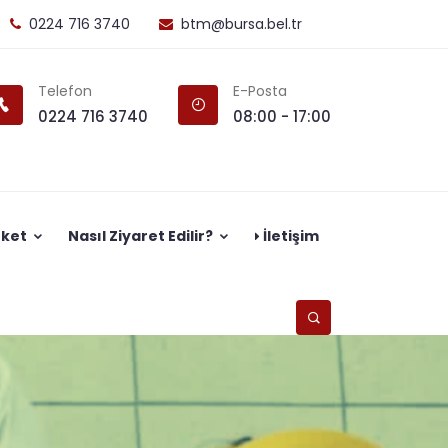
0224 716 3740
btm@bursa.bel.tr
Telefon
E-Posta
0224 716 3740
08:00 - 17:00
nket
Nasıl Ziyaret Edilir?
İletişim