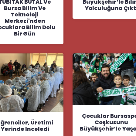
Büyükşehir’le Bil
TÜBİTAK BUTAL Ve
Yolculuğuna Çıkt
Bursa Bilim Ve
Teknoloji
Merkezi'nden
ocuklara Bilim Dolu
Bir Gün
Çocuklar Bursasp
Coşkusunu
ğrenciler, Üretimi
Büyükşehir’le Yaş
Yerinde Inceledi