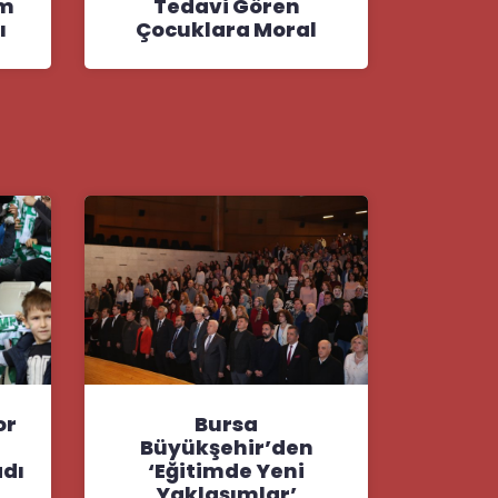
im
Tedavi Gören
ı
Çocuklara Moral
or
Bursa
Büyükşehir’den
adı
‘Eğitimde Yeni
Yaklaşımlar’