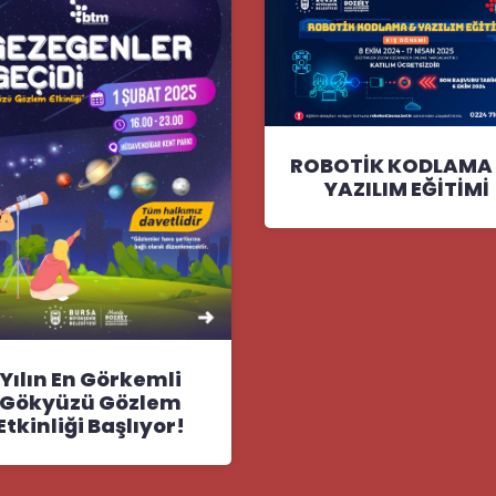
ROBOTİK KODLAMA 
YAZILIM EĞİTİMİ
Yılın En Görkemli
Gökyüzü Gözlem
Etkinliği Başlıyor!