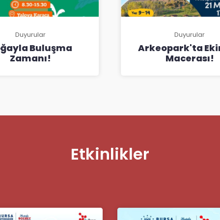
Duyurular
Duyurular
ğayla Buluşma
Arkeopark'ta Ek
Zamanı!
Macerası!
Etkinlikler