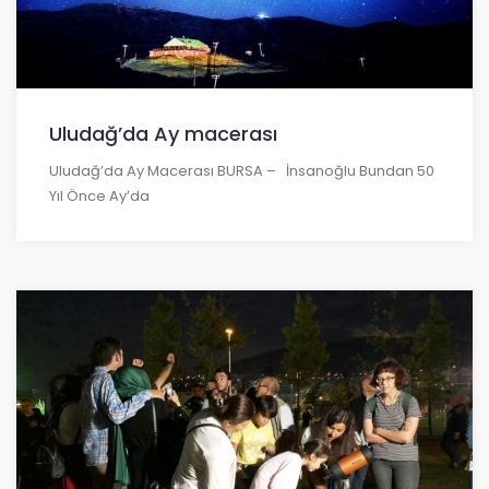
Uludağ’da Ay macerası
Uludağ’da Ay Macerası BURSA – İnsanoğlu Bundan 50
Yıl Önce Ay’da