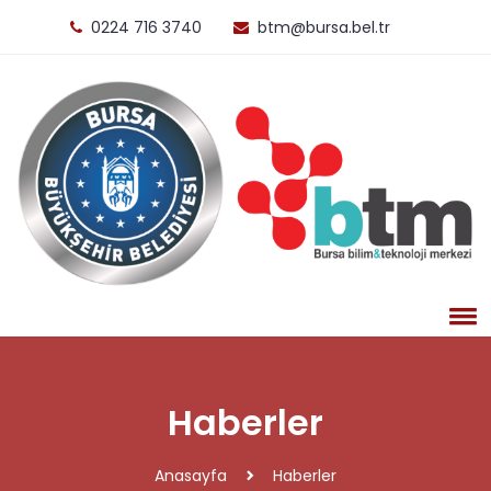
0224 716 3740
btm@bursa.bel.tr
Haberler
Anasayfa
Haberler