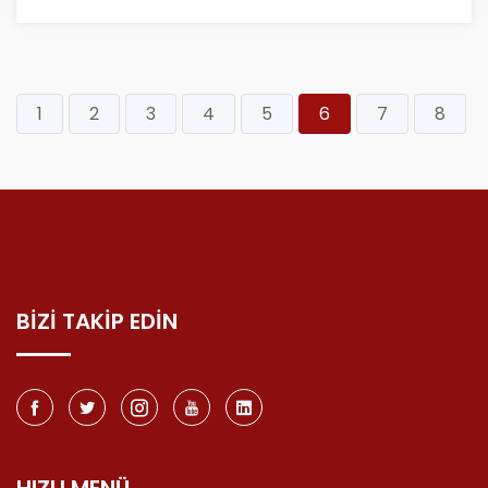
1
2
3
4
5
6
7
8
BİZİ TAKİP EDİN